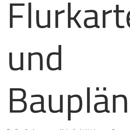
Flurkart
und
Bauplän