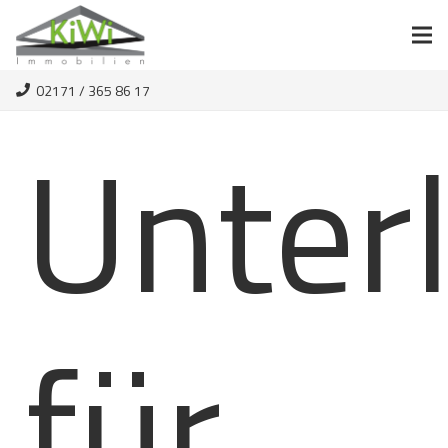
02171 / 365 86 17
Unter
für