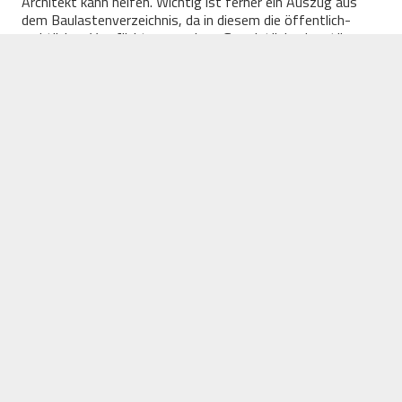
Architekt kann helfen. Wichtig ist ferner ein Auszug aus
dem Baulastenverzeichnis, da in diesem die öffentlich-
rechtlichen Verpflichtungen eines Grundstückseigentümers
vermerkt sind. Zu diesen können unter anderem der
Aufstellungsort der Mülltonnen und der Mindestabstand
für Anbauten zum Nachbarn gehören. Käufer interessieren
sich zudem für die Aufstellung aller Instandhaltungs- und
Modernisierungsmaßnahmen. Gleiches zählt für die
Betriebskosten der letzten zwei Jahre und damit die
Steuern und Versicherungen.
Energiea