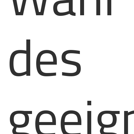
des
geeig