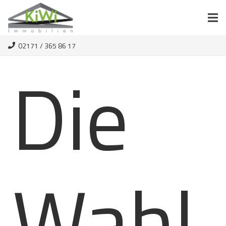
02171 / 365 86 17
Die
Wahl