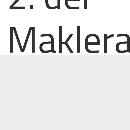
Maklera
Dieser Vertrag ist deutlich exklusiver als der simple
Maklervertrag. Sie als Immobilienbesitzer legen Ihr Objekt
quasi in die Hände eines Maklers, der alleinig dieses
vermarkten darf. Solch ein Vorgehen hat für Sie als
Verkäufer einen großen Vorzug: Ihr Makler wird sich mit
ganzheitlichem Einsatz und hochprofessionell auf den
Verkauf stürzen. Er wird alles daran setzen, Ihre Immobilie
so schnell wie möglich zum besten Preis zu verkaufen. Sie
können sich auf Ihren Makler und seine Leistungsstärke
daher verlassen. Aus diesem Grund schließen
Immobilienmakler und Eigentümer auch einen individuellen